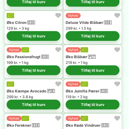
Tilføj til kurv
Tilføj til kurv
Nyhed
Øko Citron 🇪🇸
Deluxe Vilde Blåbær 🇸🇪
129 kr. • 3 kg
299 kr. • 1.5 kg
Tilføj til kurv
Tilføj til kurv
Nyhed
Nyhed
Øko Passionsfrugt 🇪🇸
Øko Blåbær 🇵🇹
199 kr. • 1 kg
219 kr. • 1 kg
Tilføj til kurv
Tilføj til kurv
Nyhed
Øko Kæmpe Avocado 🇵🇪
Øko Jumilla Pærer 🇪🇸
299 kr. • 3.8 kg
119 kr. • 2 kg
Tilføj til kurv
Tilføj til kurv
Nyhed
Nyhed
Øko Ferskner 🇪🇸
Øko Røde Vindruer 🇪🇸