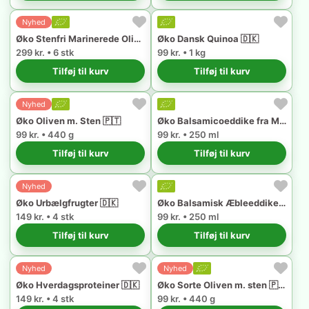
Nyhed
Øko Stenfri Marinerede Oliven 🇵🇹
Øko Dansk Quinoa 🇩🇰
299 kr. • 6 stk
99 kr. • 1 kg
Tilføj til kurv
Tilføj til kurv
Nyhed
Øko Oliven m. Sten 🇵🇹
Øko Balsamicoeddike fra Modena 🇮🇹
99 kr. • 440 g
99 kr. • 250 ml
Tilføj til kurv
Tilføj til kurv
Nyhed
Øko Urbælgfrugter 🇩🇰
Øko Balsamisk Æbleeddike fra Modena 🇮🇹
149 kr. • 4 stk
99 kr. • 250 ml
Tilføj til kurv
Tilføj til kurv
Nyhed
Nyhed
Øko Hverdagsproteiner 🇩🇰
Øko Sorte Oliven m. sten 🇵🇹
149 kr. • 4 stk
99 kr. • 440 g