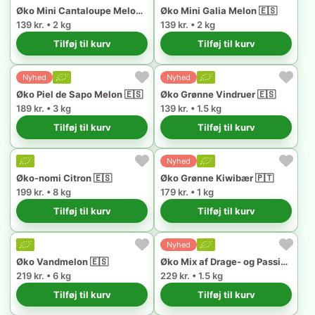
Øko Mini Cantaloupe Melon 🇪🇸
Øko Mini Galia Melon 🇪🇸
139 kr. • 2 kg
139 kr. • 2 kg
Tilføj til kurv
Tilføj til kurv
Nyhed
Nyhed
Øko Piel de Sapo Melon 🇪🇸
Øko Grønne Vindruer 🇪🇸
189 kr. • 3 kg
139 kr. • 1.5 kg
Tilføj til kurv
Tilføj til kurv
Nyhed
Øko-nomi Citron 🇪🇸
Øko Grønne Kiwibær 🇵🇹
199 kr. • 8 kg
179 kr. • 1 kg
Tilføj til kurv
Tilføj til kurv
Nyhed
Øko Vandmelon 🇪🇸
Øko Mix af Drage- og Passionsfrugt 🇪🇸
219 kr. • 6 kg
229 kr. • 1.5 kg
Tilføj til kurv
Tilføj til kurv