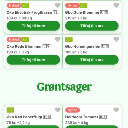
Nyhed
Nyhed
Øko Eksotisk Frugtkasse 🇪🇸
Øko Gule Blommer 🇪🇸
189 kr. • 900 g
219 kr. • 3 kg
Tilføj til kurv
Tilføj til kurv
Nyhed
Øko Røde Blommer 🇪🇸
Øko Honningmelon 🇪🇸
199 kr. • 3 kg
189 kr. • 3 kg
Tilføj til kurv
Tilføj til kurv
Grøntsager
Nyhed
Øko Rød Peberfrugt 🇪🇸
Heirloom Tomater 🇧🇪
79 kr. • 1,2 kg
239 kr. • 4 kg