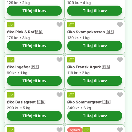
129 kr. • 2 kg
109 kr. • 4 kg
Tilføj til kurv
Tilføj til kurv
Øko Pink & Raf 🇪🇸
Øko Svampekassen 🇩🇪
179 kr. • 3 kg
139 kr. • 1 kg
Tilføj til kurv
Tilføj til kurv
Øko Ingefær 🇵🇪
Øko Fransk Agurk 🇪🇸
99 kr. • 1 kg
119 kr. • 2 kg
Tilføj til kurv
Tilføj til kurv
Øko Basisgrønt 🇩🇰
Øko Sommergrønt 🇩🇰
299 kr. • 5 kg
349 kr. • 6 kg
Tilføj til kurv
Tilføj til kurv
Nyhed