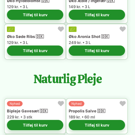
Øko Hyldeblomst 🇩🇰
Øko Æble / Ingefær 🇩🇰
129 kr. • 3 L
149 kr. • 3 L
Tilføj til kurv
Tilføj til kurv
Øko Søde Ribs 🇩🇰
Øko Aronia Shot 🇩🇰
129 kr. • 3 L
249 kr. • 3 L
Tilføj til kurv
Tilføj til kurv
Naturlig Pleje
Nyhed
Nyhed
Bipleje Gavesæt 🇩🇰
Propolis Salve 🇩🇰
229 kr. • 3 stk
189 kr. • 60 ml
Tilføj til kurv
Tilføj til kurv