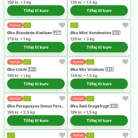
199 kr. • 3 kg
139 kr. • 1.5 kg
Tilføj til kurv
Tilføj til kurv
Nyhed
Øko Blandede Kiwibær 🇵🇹
Øko Mini Vandmelon 🇪🇸
179 kr. • 1 kg
129 kr. • 3 kg
Tilføj til kurv
Tilføj til kurv
Nyhed
Nyhed
Øko Litchi 🇪🇸
Øko Mix Vindruer 🇪🇸
199 kr. • 1 kg
149 kr. • 1.5 kg
Tilføj til kurv
Tilføj til kurv
Nyhed
Nyhed
Øko Paraguayos Donut Fersken 🇪🇸
Øko Rød Dragefrugt 🇪🇸
189 kr. • 2,5 kg
199 kr. • 1,5 kg
Tilføj til kurv
Tilføj til kurv
Nyhed