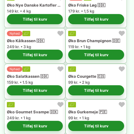
Øko Nye Danske Kartofler 🇩🇰
Øko Friske Løg 🇩🇰
149 kr. • 4 kg
179 kr. • 1,5 kg
Tilføj til kurv
Tilføj til kurv
Nyhed
Øko Kålkassen 🇩🇰
Øko Brun Champignon 🇩🇪
249 kr. • 3 kg
119 kr. • 1 kg
Tilføj til kurv
Tilføj til kurv
Nyhed
Øko Salatkassen 🇩🇰
Øko Courgette 🇪🇸
159 kr. • 1.5 kg
99 kr. • 2 kg
Tilføj til kurv
Tilføj til kurv
Øko Gourmet Svampe 🇩🇰
Øko Gurkemeje 🇵🇪
249 kr. • 1 kg
99 kr. • 1 kg
Tilføj til kurv
Tilføj til kurv