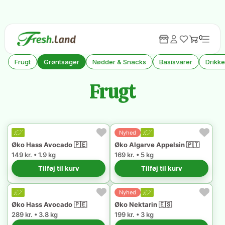
0
Alle Produkter
Frugt
Grøntsager
Nødder & Snacks
Basisvarer
Drikk
Frugt
Nyhed
Øko Hass Avocado 🇵🇪
Øko Algarve Appelsin 🇵🇹
149 kr. • 1.9 kg
169 kr. • 5 kg
Tilføj til kurv
Tilføj til kurv
Nyhed
Øko Hass Avocado 🇵🇪
Øko Nektarin 🇪🇸
289 kr. • 3.8 kg
199 kr. • 3 kg