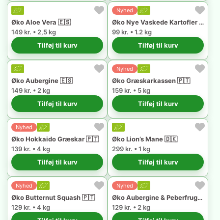
Nyhed
Øko Aloe Vera 🇪🇸
Øko Nye Vaskede Kartofler 🇩🇰
149 kr. • 2,5 kg
99 kr. • 1.2 kg
Tilføj til kurv
Tilføj til kurv
Nyhed
Øko Aubergine 🇪🇸
Øko Græskarkassen 🇵🇹
149 kr. • 2 kg
159 kr. • 5 kg
Tilføj til kurv
Tilføj til kurv
Nyhed
Øko Hokkaido Græskar 🇵🇹
Øko Lion’s Mane 🇩🇰
139 kr. • 4 kg
299 kr. • 1 kg
Tilføj til kurv
Tilføj til kurv
Nyhed
Nyhed
Øko Butternut Squash 🇵🇹
Øko Aubergine & Peberfrugt 🇪🇸
129 kr. • 4 kg
129 kr. • 2 kg