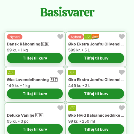
Basisvarer
Nyhed
Nyhed
Dansk Råhonning 🇩🇰
Øko Ekstra Jomfru Olivenolie 🇪🇸
99 kr. • 1 kg
599 kr. • 5 L
Tilføj til kurv
Tilføj til kurv
Øko Lavendelhonning 🇵🇹
Øko Ekstra Jomfru Olivenolie 🇵🇹
149 kr. • 1 kg
449 kr. • 3 L
Tilføj til kurv
Tilføj til kurv
Deluxe Vanilje 🇺🇬
Øko Hvid Balsamicoeddike fra Modena 🇮🇹
95 kr. • 3 pc
99 kr. • 250 ml
Tilføj til kurv
Tilføj til kurv