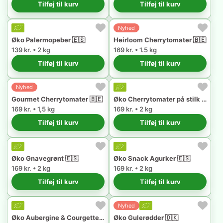
Tilføj til kurv
Tilføj til kurv
Nyhed
Øko Palermopeber 🇪🇸
Heirloom Cherrytomater 🇧🇪
139 kr. • 2 kg
169 kr. • 1.5 kg
Tilføj til kurv
Tilføj til kurv
Nyhed
Gourmet Cherrytomater 🇧🇪
Øko Cherrytomater på stilk 🇪🇸
169 kr. • 1,5 kg
169 kr. • 2 kg
Tilføj til kurv
Tilføj til kurv
Øko Gnavegrønt 🇪🇸
Øko Snack Agurker 🇪🇸
169 kr. • 2 kg
169 kr. • 2 kg
Tilføj til kurv
Tilføj til kurv
Nyhed
Øko Aubergine & Courgette 🇪🇸
Øko Gulerødder 🇩🇰