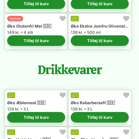
Tilføj til kurv
Tilføj til kurv
Nyhed
Øko Glutenfri Mel 🇩🇰
Øko Ekstra Jomfru Olivenolie 🇵🇹
149 kr. • 4 stk
139 kr. • 500 ml
Tilføj til kurv
Tilføj til kurv
Drikkevarer
Øko Æblemost 🇩🇰
Øko Rabarbersaft 🇩🇰
129 kr. • 3 L
139 kr. • 3 L
Tilføj til kurv
Tilføj til kurv