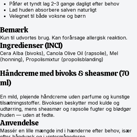
Påfør et tyndt lag 2–3 gange dagligt efter behov
Lad huden absorbere salven naturligt
Velegnet til både voksne og børn
Bemærk
Kun til udvortes brug. Kan forårsage allergisk reaktion.
Ingredienser (INCI)
Cera Alba (bivoks), Canola Olive Oil (rapsolie), Mel
(honning), Propolismixtur (propolisblanding)
Håndcreme med bivoks & sheasmør (70
ml)
En mild, plejende håndcreme uden parfume og kunstige
tilsætningsstoffer. Bivoksen beskytter mod kulde og
udtørring, mens sheasmør og rapsolie fugter og blødgør
huden — uden at fedte.
Anvendelse
Massér en lille mængde ind i hænderne efter behov, især
efter håndvask og i vintermånederne.