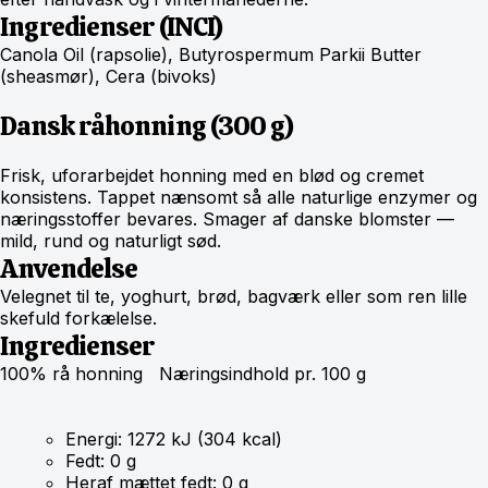
Ingredienser (INCI)
Canola Oil (rapsolie), Butyrospermum Parkii Butter
(sheasmør), Cera (bivoks)
Dansk råhonning (300 g)
Frisk, uforarbejdet honning med en blød og cremet
konsistens. Tappet nænsomt så alle naturlige enzymer og
næringsstoffer bevares. Smager af danske blomster —
mild, rund og naturligt sød.
Anvendelse
Velegnet til te, yoghurt, brød, bagværk eller som ren lille
skefuld forkælelse.
Ingredienser
100% rå honning Næringsindhold pr. 100 g
Energi: 1272 kJ (304 kcal)
Fedt: 0 g
Heraf mættet fedt: 0 g