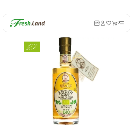
0
Tilbage