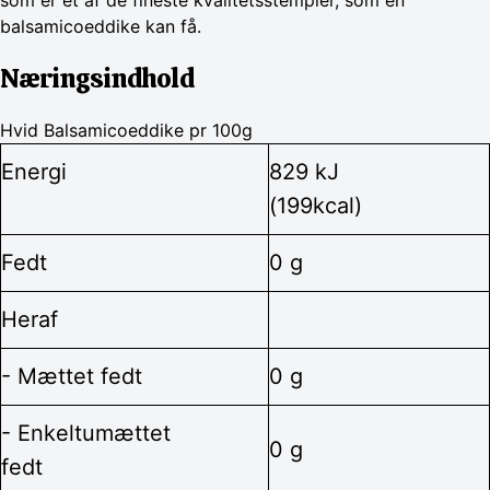
som er et af de fineste kvalitetsstempler, som en
balsamicoeddike kan få.
Næringsindhold
Hvid Balsamicoeddike pr 100g
Energi
829 kJ
(199kcal)
Fedt
0 g
Heraf
- Mættet fedt
0 g
- Enkeltumættet
0 g
fedt