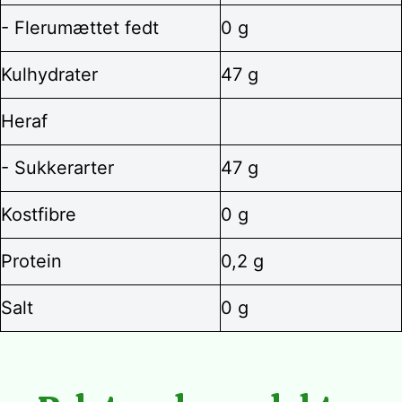
- Flerumættet fedt
0 g
Kulhydrater
47 g
Heraf
- Sukkerarter
47 g
Kostfibre
0 g
Protein
0,2 g
Salt
0 g