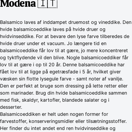
Modena 🇮🇹
Balsamico laves af inddampet druemost og vineddike. Den
hvide balsamicoeddike laves på hvide druer og
hvidvinseddike. For at bevare den lyse farve tilberedes de
hvide druer under et vacuum. Jo længere tid en
balsamicoeddike får lov til at gære, jo mere koncentreret
og tyktflydende vil den blive. Nogle balsamicoeddiker får
lov til at gære i op til 20 år. Denne balsamicoeddike har
fået lov til at ligge på egetræsfade i 5 år, hvilket giver
væsken sin flotte lysegule farve - samt noter af vanilje.
Den er perfekt at bruge som dressing på lette retter eller
som marinader. Brug din hvide balsamicoeddike sammen
med fisk, skaldyr, kartofler, blandede salater og i
desserter.
Balsamicoeddiken er helt uden nogen former for
farvestoffer, konserveringsmidler eller tilsætningsstoffer.
Her finder du intet andet end ren hvidvinseddike og