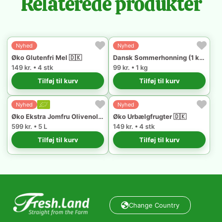
Relaterede produkter
Nyhed
Nyhed
Øko Glutenfri Mel 🇩🇰
Dansk Sommerhonning (1 kg) 🇩🇰
149 kr. • 4 stk
99 kr. • 1 kg
Tilføj til kurv
Tilføj til kurv
Nyhed
Nyhed
Øko Ekstra Jomfru Olivenolie 🇪🇸
Øko Urbælgfrugter 🇩🇰
599 kr. • 5 L
149 kr. • 4 stk
Tilføj til kurv
Tilføj til kurv
Change Country