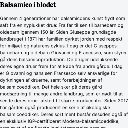
Balsamico i blodet
Gennem 4 generationer har balsamicoens kunst flydt som
saft fra en nyplukket drue: Fra far til søn til barnebarn og
oldebarn igennem 150 år. Siden Giuseppe grundlagde
landbruget i 1871 har familien dyrket jorden med respekt
for miljøet og naturens cyklus. I dag er det Giuseppes
barnebarn og oldebarn Giovanni og Francesco, som styrer
gårdens balsamicoproduktion. De bruger udelukkende
deres egne druer frem for at købe fra andre gårde. I dag
er Giovanni og hans søn Fransesco selv ansvarlige for
dyrkningen af druerne, samt forarbejdningen af
balsamicoeddiken. Det hele sker på deres gård i
modsætning til mange andre landbrug, som er nødt til at
sende deres druer afsted til større producenter. Siden 2017
har gården også produceret en serie af økologiske
balsamicoeddiker. Deres sortiment består desuden også af
en eksklusiv IGP-certificeret Modena-balsamicoeddike,