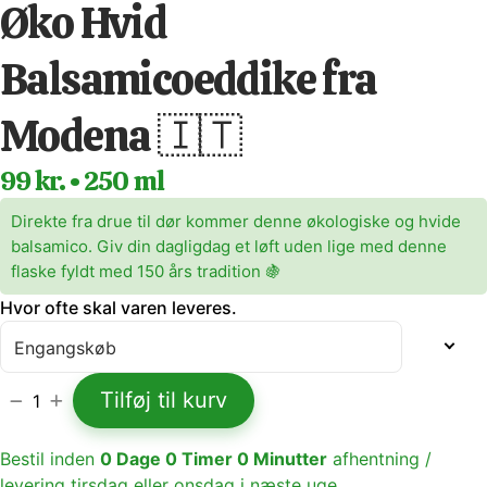
Øko Hvid
Balsamicoeddike fra
Modena 🇮🇹
99 kr. • 250 ml
Direkte fra drue til dør kommer denne økologiske og hvide
balsamico. Giv din dagligdag et løft uden lige med denne
flaske fyldt med 150 års tradition 🍇
Hvor ofte skal varen leveres.
Tilføj til kurv
1
Bestil inden
0
Dage
0
Timer
0
Minutter
afhentning /
levering tirsdag eller onsdag i næste uge.