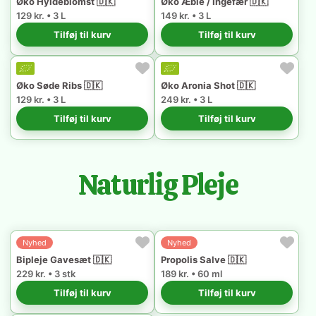
Øko Hyldeblomst 🇩🇰
Øko Æble / Ingefær 🇩🇰
129 kr. • 3 L
149 kr. • 3 L
Tilføj til kurv
Tilføj til kurv
Øko Søde Ribs 🇩🇰
Øko Aronia Shot 🇩🇰
129 kr. • 3 L
249 kr. • 3 L
Tilføj til kurv
Tilføj til kurv
Naturlig Pleje
Nyhed
Nyhed
Bipleje Gavesæt 🇩🇰
Propolis Salve 🇩🇰
229 kr. • 3 stk
189 kr. • 60 ml
Tilføj til kurv
Tilføj til kurv