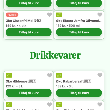
Tilføj til kurv
Tilføj til kurv
Nyhed
Øko Glutenfri Mel 🇩🇰
Øko Ekstra Jomfru Olivenolie 🇵🇹
149 kr. • 4 stk
139 kr. • 500 ml
Tilføj til kurv
Tilføj til kurv
Drikkevarer
Øko Æblemost 🇩🇰
Øko Rabarbersaft 🇩🇰
129 kr. • 3 L
139 kr. • 3 L
Tilføj til kurv
Tilføj til kurv