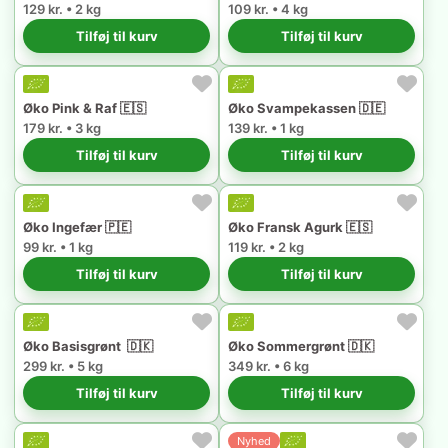
129 kr. • 2 kg
109 kr. • 4 kg
Tilføj til kurv
Tilføj til kurv
Øko Pink & Raf 🇪🇸
Øko Svampekassen 🇩🇪
179 kr. • 3 kg
139 kr. • 1 kg
Tilføj til kurv
Tilføj til kurv
Øko Ingefær 🇵🇪
Øko Fransk Agurk 🇪🇸
99 kr. • 1 kg
119 kr. • 2 kg
Tilføj til kurv
Tilføj til kurv
Øko Basisgrønt 🇩🇰
Øko Sommergrønt 🇩🇰
299 kr. • 5 kg
349 kr. • 6 kg
Tilføj til kurv
Tilføj til kurv
Nyhed