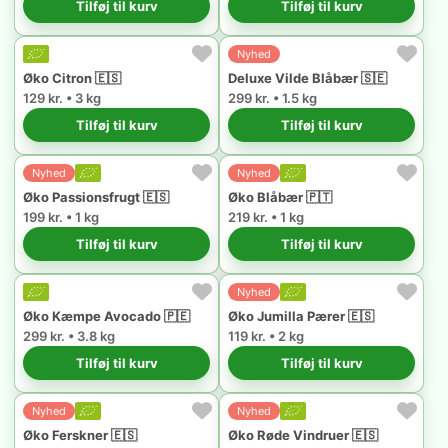
Tilføj til kurv
Tilføj til kurv
Nyhed
Øko Citron 🇪🇸
Deluxe Vilde Blåbær 🇸🇪
129 kr. • 3 kg
299 kr. • 1.5 kg
Tilføj til kurv
Tilføj til kurv
Nyhed
Nyhed
Øko Passionsfrugt 🇪🇸
Øko Blåbær 🇵🇹
199 kr. • 1 kg
219 kr. • 1 kg
Tilføj til kurv
Tilføj til kurv
Nyhed
Øko Kæmpe Avocado 🇵🇪
Øko Jumilla Pærer 🇪🇸
299 kr. • 3.8 kg
119 kr. • 2 kg
Tilføj til kurv
Tilføj til kurv
Nyhed
Nyhed
Øko Ferskner 🇪🇸
Øko Røde Vindruer 🇪🇸