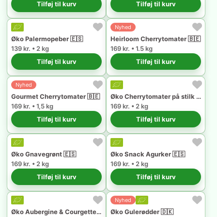
Tilføj til kurv
Tilføj til kurv
Nyhed
Øko Palermopeber 🇪🇸
Heirloom Cherrytomater 🇧🇪
139 kr. • 2 kg
169 kr. • 1.5 kg
Tilføj til kurv
Tilføj til kurv
Nyhed
Gourmet Cherrytomater 🇧🇪
Øko Cherrytomater på stilk 🇪🇸
169 kr. • 1,5 kg
169 kr. • 2 kg
Tilføj til kurv
Tilføj til kurv
Øko Gnavegrønt 🇪🇸
Øko Snack Agurker 🇪🇸
169 kr. • 2 kg
169 kr. • 2 kg
Tilføj til kurv
Tilføj til kurv
Nyhed
Øko Aubergine & Courgette 🇪🇸
Øko Gulerødder 🇩🇰