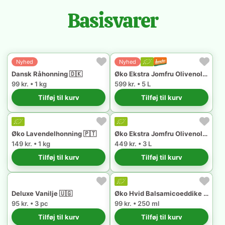
Basisvarer
Nyhed
Nyhed
Dansk Råhonning 🇩🇰
Øko Ekstra Jomfru Olivenolie 🇪🇸
99 kr. • 1 kg
599 kr. • 5 L
Tilføj til kurv
Tilføj til kurv
Øko Lavendelhonning 🇵🇹
Øko Ekstra Jomfru Olivenolie 🇵🇹
149 kr. • 1 kg
449 kr. • 3 L
Tilføj til kurv
Tilføj til kurv
Deluxe Vanilje 🇺🇬
Øko Hvid Balsamicoeddike fra Modena 🇮🇹
95 kr. • 3 pc
99 kr. • 250 ml
Tilføj til kurv
Tilføj til kurv