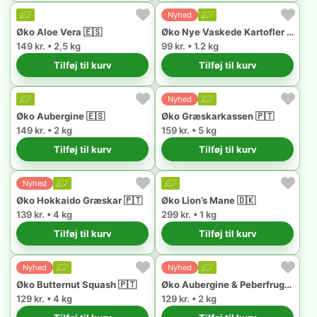
Nyhed
Øko Aloe Vera 🇪🇸
Øko Nye Vaskede Kartofler 🇩🇰
149 kr. • 2,5 kg
99 kr. • 1.2 kg
Tilføj til kurv
Tilføj til kurv
Nyhed
Øko Aubergine 🇪🇸
Øko Græskarkassen 🇵🇹
149 kr. • 2 kg
159 kr. • 5 kg
Tilføj til kurv
Tilføj til kurv
Nyhed
Øko Hokkaido Græskar 🇵🇹
Øko Lion’s Mane 🇩🇰
139 kr. • 4 kg
299 kr. • 1 kg
Tilføj til kurv
Tilføj til kurv
Nyhed
Nyhed
Øko Butternut Squash 🇵🇹
Øko Aubergine & Peberfrugt 🇪🇸
129 kr. • 4 kg
129 kr. • 2 kg