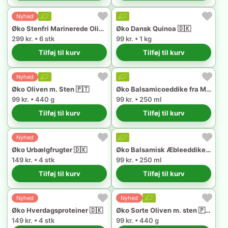
Nyhed
Øko Stenfri Marinerede Oliven 🇵🇹
Øko Dansk Quinoa 🇩🇰
299 kr. • 6 stk
99 kr. • 1 kg
Tilføj til kurv
Tilføj til kurv
Nyhed
Øko Oliven m. Sten 🇵🇹
Øko Balsamicoeddike fra Modena 🇮🇹
99 kr. • 440 g
99 kr. • 250 ml
Tilføj til kurv
Tilføj til kurv
Nyhed
Øko Urbælgfrugter 🇩🇰
Øko Balsamisk Æbleeddike fra Modena 🇮🇹
149 kr. • 4 stk
99 kr. • 250 ml
Tilføj til kurv
Tilføj til kurv
Nyhed
Nyhed
Øko Hverdagsproteiner 🇩🇰
Øko Sorte Oliven m. sten 🇵🇹
149 kr. • 4 stk
99 kr. • 440 g