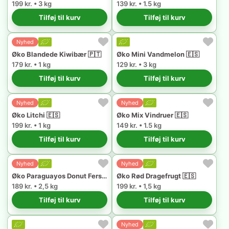
199 kr. • 3 kg
139 kr. • 1.5 kg
Tilføj til kurv
Tilføj til kurv
Nyhed
Øko Blandede Kiwibær 🇵🇹
Øko Mini Vandmelon 🇪🇸
179 kr. • 1 kg
129 kr. • 3 kg
Tilføj til kurv
Tilføj til kurv
Nyhed
Nyhed
Øko Litchi 🇪🇸
Øko Mix Vindruer 🇪🇸
199 kr. • 1 kg
149 kr. • 1.5 kg
Tilføj til kurv
Tilføj til kurv
Nyhed
Nyhed
Øko Paraguayos Donut Fersken 🇪🇸
Øko Rød Dragefrugt 🇪🇸
189 kr. • 2,5 kg
199 kr. • 1,5 kg
Tilføj til kurv
Tilføj til kurv
Nyhed