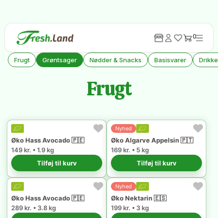
0
Alle Produkter
Frugt
Grøntsager
Nødder & Snacks
Basisvarer
Drikk
Frugt
Nyhed
Øko Hass Avocado 🇵🇪
Øko Algarve Appelsin 🇵🇹
149 kr. • 1.9 kg
169 kr. • 5 kg
Tilføj til kurv
Tilføj til kurv
Nyhed
Øko Hass Avocado 🇵🇪
Øko Nektarin 🇪🇸
289 kr. • 3.8 kg
199 kr. • 3 kg