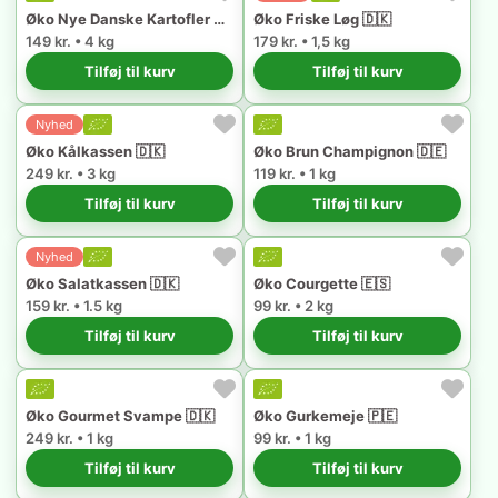
Øko Nye Danske Kartofler 🇩🇰
Øko Friske Løg 🇩🇰
149 kr. • 4 kg
179 kr. • 1,5 kg
Tilføj til kurv
Tilføj til kurv
Nyhed
Øko Kålkassen 🇩🇰
Øko Brun Champignon 🇩🇪
249 kr. • 3 kg
119 kr. • 1 kg
Tilføj til kurv
Tilføj til kurv
Nyhed
Øko Salatkassen 🇩🇰
Øko Courgette 🇪🇸
159 kr. • 1.5 kg
99 kr. • 2 kg
Tilføj til kurv
Tilføj til kurv
Øko Gourmet Svampe 🇩🇰
Øko Gurkemeje 🇵🇪
249 kr. • 1 kg
99 kr. • 1 kg
Tilføj til kurv
Tilføj til kurv