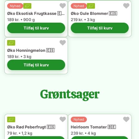
Nyhed
Nyhed
Øko Eksotisk Frugtkasse 🇪🇸
Øko Gule Blommer 🇪🇸
189 kr. • 900 g
219 kr. • 3 kg
Tilføj til kurv
Tilføj til kurv
Øko Honningmelon 🇪🇸
189 kr. • 3 kg
Tilføj til kurv
Grøntsager
Nyhed
Øko Rød Peberfrugt 🇪🇸
Heirloom Tomater 🇧🇪
79 kr. • 1,2 kg
239 kr. • 4 kg