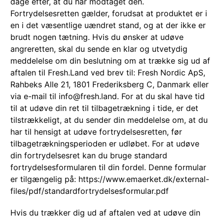
dage efter, at du har modtaget den.
Fortrydelsesretten gælder, forudsat at produktet er i
en i det væsentlige uændret stand, og at der ikke er
brudt nogen tætning. Hvis du ønsker at udøve
angreretten, skal du sende en klar og utvetydig
meddelelse om din beslutning om at trække sig ud af
aftalen til Fresh.Land ved brev til: Fresh Nordic ApS,
Rahbeks Alle 21, 1801 Frederiksberg C, Danmark eller
via e-mail til info@fresh.land. For at du skal have tid
til at udøve din ret til tilbagetrækning i tide, er det
tilstrækkeligt, at du sender din meddelelse om, at du
har til hensigt at udøve fortrydelsesretten, før
tilbagetrækningsperioden er udløbet. For at udøve
din fortrydelsesret kan du bruge standard
fortrydelsesformularen til din fordel. Denne formular
er tilgængelig på: https://www.emaerket.dk/external-
files/pdf/standardfortrydelsesformular.pdf
Hvis du trækker dig ud af aftalen ved at udøve din