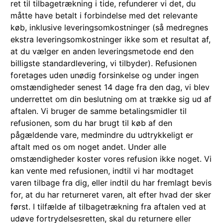
ret til tilbagetrækning i tide, refunderer vi det, du
måtte have betalt i forbindelse med det relevante
køb, inklusive leveringsomkostninger (så medregnes
ekstra leveringsomkostninger ikke som et resultat af,
at du vælger en anden leveringsmetode end den
billigste standardlevering, vi tilbyder). Refusionen
foretages uden unødig forsinkelse og under ingen
omstændigheder senest 14 dage fra den dag, vi blev
underrettet om din beslutning om at trække sig ud af
aftalen. Vi bruger de samme betalingsmidler til
refusionen, som du har brugt til køb af den
pågældende vare, medmindre du udtrykkeligt er
aftalt med os om noget andet. Under alle
omstændigheder koster vores refusion ikke noget. Vi
kan vente med refusionen, indtil vi har modtaget
varen tilbage fra dig, eller indtil du har fremlagt bevis
for, at du har returneret varen, alt efter hvad der sker
først. I tilfælde af tilbagetrækning fra aftalen ved at
udøve fortrydelsesretten, skal du returnere eller