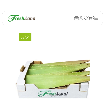
0
Tilbage