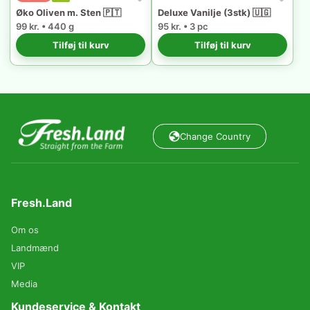
Øko Oliven m. Sten 🇵🇹
Deluxe Vanilje (3stk) 🇺🇬
99 kr. • 440 g
95 kr. • 3 pc
Tilføj til kurv
Tilføj til kurv
Change Country
Fresh.Land
Om os
Landmænd
VIP
Media
Kundeservice & Kontakt