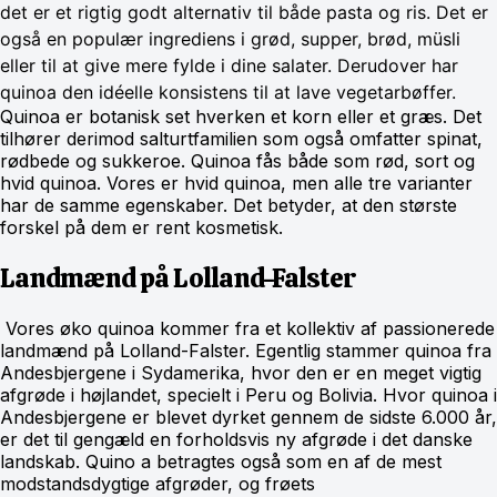
det er et rigtig godt alternativ til både pasta og ris. Det er
også en populær ingrediens i grød, supper, brød, müsli
eller til at give mere fylde i dine salater. Derudover har
quinoa den idéelle konsistens til at lave vegetarbøffer.
Quinoa er botanisk set hverken et korn eller et græs. Det
tilhører derimod salturtfamilien som også omfatter spinat,
rødbede og sukkeroe. Quinoa fås både som rød, sort og
hvid quinoa. Vores er hvid quinoa, men alle tre varianter
har de samme egenskaber. Det betyder, at den største
forskel på dem er rent kosmetisk.
Landmænd på Lolland-Falster
Vores øko quinoa kommer fra et kollektiv af passionerede
landmænd på Lolland-Falster. Egentlig stammer quinoa fra
Andesbjergene i Sydamerika, hvor den er en meget vigtig
afgrøde i højlandet, specielt i Peru og Bolivia. Hvor quinoa i
Andesbjergene er blevet dyrket gennem de sidste 6.000 år,
er det til gengæld en forholdsvis ny afgrøde i det danske
landskab. Quino a betragtes også som en af de mest
modstandsdygtige afgrøder, og frøets