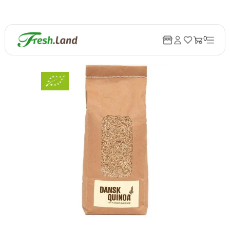
0
Tilbage