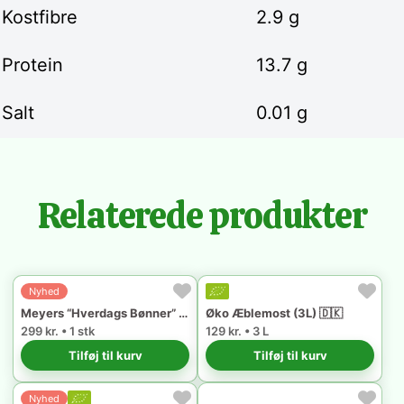
Kostfibre
2.9 g
Protein
13.7 g
Salt
0.01 g
Relaterede produkter
Nyhed
Meyers “Hverdags Bønner” 🇩🇰
Øko Æblemost (3L) 🇩🇰
299 kr. • 1 stk
129 kr. • 3 L
Tilføj til kurv
Tilføj til kurv
Nyhed