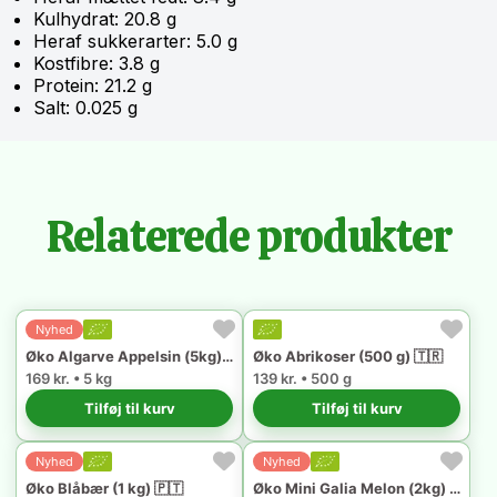
Kulhydrat: 20.8 g
Heraf sukkerarter: 5.0 g
Kostfibre: 3.8 g
Protein: 21.2 g
Salt: 0.025 g
Relaterede produkter
Nyhed
Øko Algarve Appelsin (5kg) 🇵🇹
Øko Abrikoser (500 g) 🇹🇷
169 kr. • 5 kg
139 kr. • 500 g
Tilføj til kurv
Tilføj til kurv
Nyhed
Nyhed
Øko Blåbær (1 kg) 🇵🇹
Øko Mini Galia Melon (2kg) 🇪🇸