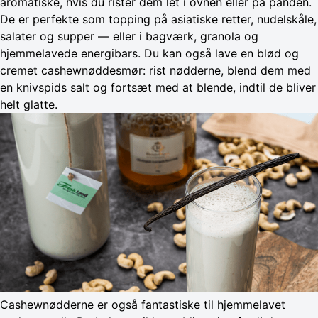
aromatiske, hvis du rister dem let i ovnen eller på panden.
De er perfekte som topping på asiatiske retter, nudelskåle,
salater og supper — eller i bagværk, granola og
hjemmelavede energibars. Du kan også lave en blød og
cremet cashewnøddesmør: rist nødderne, blend dem med
en knivspids salt og fortsæt med at blende, indtil de bliver
helt glatte.
Cashewnødderne er også fantastiske til hjemmelavet