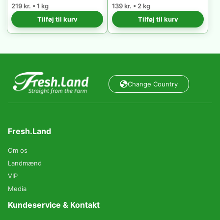
219 kr. • 1 kg
139 kr. • 2 kg
Tilføj til kurv
Tilføj til kurv
Change Country
Fresh.Land
Om os
Landmænd
VIP
Media
Kundeservice & Kontakt