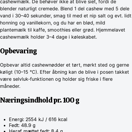
cashewmælk. De behøver ikke at blive siet, fordi de
blender naturligt cremede. Blend 1 del cashew med 5 dele
vand i 30–40 sekunder, smag til med et nip salt og evt. lidt
honning og vanillekorn, og du har en blød, mild
plantemælk til kaffe, smoothies eller grød. Hjemmelavet
cashewmælk holder 3–4 dage i køleskabet.
Opbevaring
Opbevar altid cashewnødder et tørt, mørkt sted og gerne
køligt (10–15 °C). Efter åbning kan de blive i posen takket
være selvluk-funktionen og holder sig friske i flere
måneder.
Næringsindhold pr. 100 g
Energi: 2554 kJ / 616 kcal
Fedt: 48.9 g
Heraf mættet fedt: 8.4 g