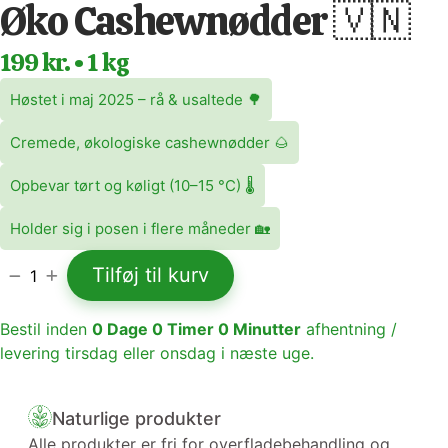
Øko Cashewnødder 🇻🇳
199 kr. • 1 kg
Høstet i maj 2025 – rå & usaltede 🌳
Cremede, økologiske cashewnødder 🌰
Opbevar tørt og køligt (10–15 °C) 🌡️
Holder sig i posen i flere måneder 🏡
Tilføj til kurv
1
Bestil inden
0
Dage
0
Timer
0
Minutter
afhentning /
levering tirsdag eller onsdag i næste uge.
Naturlige produkter
Alle produkter er fri for overfladebehandling og