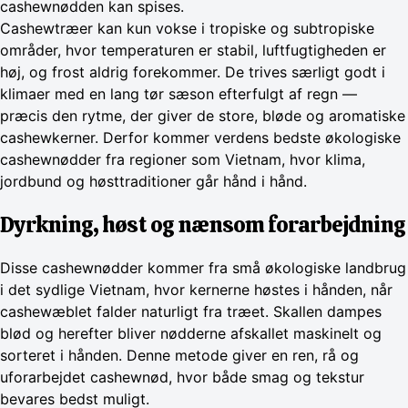
cashewnødden kan spises.
Cashewtræer kan kun vokse i tropiske og subtropiske
områder, hvor temperaturen er stabil, luftfugtigheden er
høj, og frost aldrig forekommer. De trives særligt godt i
klimaer med en lang tør sæson efterfulgt af regn —
præcis den rytme, der giver de store, bløde og aromatiske
cashewkerner. Derfor kommer verdens bedste økologiske
cashewnødder fra regioner som Vietnam, hvor klima,
jordbund og høsttraditioner går hånd i hånd.
Dyrkning, høst og nænsom forarbejdning
Disse cashewnødder kommer fra små økologiske landbrug
i det sydlige Vietnam, hvor kernerne høstes i hånden, når
cashewæblet falder naturligt fra træet. Skallen dampes
blød og herefter bliver nødderne afskallet maskinelt og
sorteret i hånden. Denne metode giver en ren, rå og
uforarbejdet cashewnød, hvor både smag og tekstur
bevares bedst muligt.