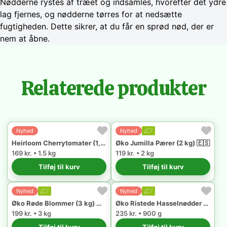
Nødderne rystes af træet og indsamles, hvorefter det ydre
lag fjernes, og nødderne tørres for at nedsætte
fugtigheden. Dette sikrer, at du får en sprød nød, der er
nem at åbne.
Relaterede produkter
Nyhed
Nyhed
Heirloom Cherrytomater (1,5 kg) 🇧🇪
Øko Jumilla Pærer (2 kg) 🇪🇸
169 kr. • 1.5 kg
119 kr. • 2 kg
Tilføj til kurv
Tilføj til kurv
Nyhed
Nyhed
Øko Røde Blommer (3 kg) 🇪🇸
Øko Ristede Hasselnødder (900 g) 🇵🇹
199 kr. • 3 kg
235 kr. • 900 g