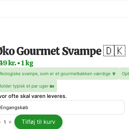
Øko Gourmet Svampe 🇩🇰
49 kr. • 1 kg
Økologiske svampe, som er et gourmetkøkken værdige 🍄
Opb
older typisk et par uger 🏡
vor ofte skal varen leveres.
Tilføj til kurv
1