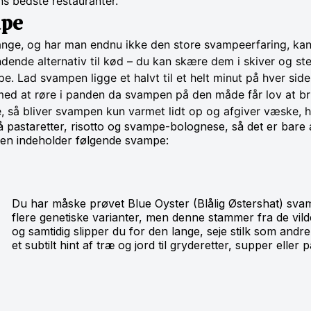
ns bedste restauranter.
mpe
mange, og har man endnu ikke den store svampeerfaring, ka
dende alternativ til kød – du kan skære dem i skiver og s
 Lad svampen ligge et halvt til et helt minut på hver side f
 med at røre i panden da svampen på den måde får lov at b
, så bliver svampen kun varmet lidt op og afgiver væske, hv
pastaretter, risotto og svampe-bolognese, så det er bare a
sen indeholder følgende svampe:
Du har måske prøvet Blue Oyster (Blålig Østershat) sv
flere genetiske varianter, men denne stammer fra de vild
og samtidig slipper du for den lange, seje stilk som andr
et subtilt hint af træ og jord til gryderetter, supper eller 