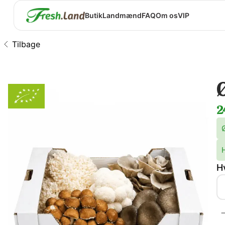
Butik
Landmænd
FAQ
Om os
VIP
Tilbage
2
H
H