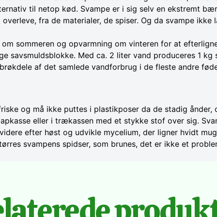
alternativ til netop kød. Svampe er i sig selv en ekstremt 
 overleve, fra de materialer, de spiser. Og da svampe ikke l
 om sommeren og opvarmning om vinteren for at efterligne 
e savsmuldsblokke. Med ca. 2 liter vand produceres 1 kg 
m brøkdele af det samlede vandforbrug i de fleste andre føde
ske og må ikke puttes i plastikposer da de stadig ånder, og 
 papkasse eller i trækassen med et stykke stof over sig. Sv
videre efter høst og udvikle mycelium, der ligner hvidt mu
dtørres svampens spidser, som brunes, det er ikke et problem
laterede produk