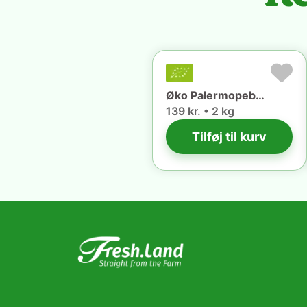
Øko Palermopeber (2kg) 🇪🇸
139 kr. • 2 kg
Tilføj til kurv