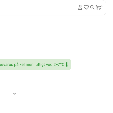
0
evares på køl men luftigt ved 2–7°C 🌡️