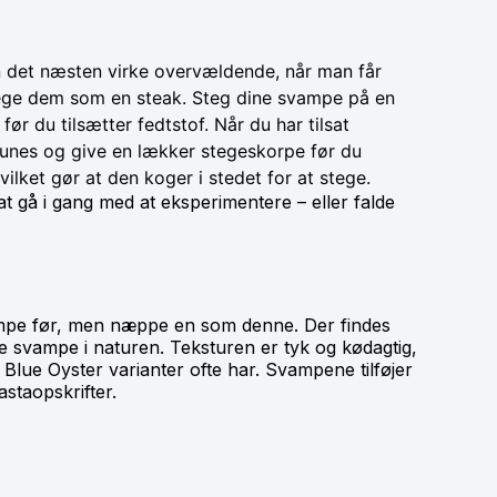
n det næsten virke overvældende, når man får
tege dem som en steak. Steg dine svampe på en
ør du tilsætter fedtstof. Når du har tilsat
runes og give en lækker stegeskorpe før du
ilket gør at den koger i stedet for at stege.
t gå i gang med at eksperimentere – eller falde
ampe før, men næppe en som denne. Der findes
e svampe i naturen. Teksturen er tyk og kødagtig,
e Blue Oyster varianter ofte har. Svampene tilføjer
pastaopskrifter.