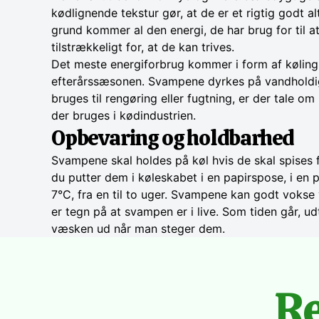
kødlignende tekstur gør, at de er et rigtig godt 
grund kommer al den energi, de har brug for til at
tilstrækkeligt for, at de kan trives.
Det meste energiforbrug kommer i form af køling
efterårssæsonen. Svampene dyrkes på vandholdig
bruges til rengøring eller fugtning, er der tale o
der bruges i kødindustrien.
Opbevaring og holdbarhed
Svampene skal holdes på køl hvis de skal spises fri
du putter dem i køleskabet i en papirspose, i en
7°C, fra en til to uger. Svampene kan godt vokse 
er tegn på at svampen er i live. Som tiden går, u
væsken ud når man steger dem.
Re