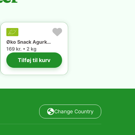
Øko Snack Agurker (2 kg) 🇪🇸
169 kr. • 2 kg
Tilføj til kurv
Change Country