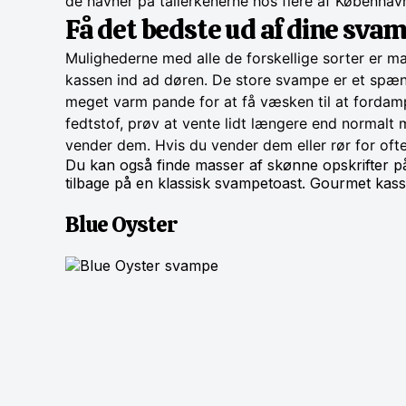
de havner på tallerkenerne hos flere af Københav
Få det bedste ud af dine sva
Mulighederne med alle de forskellige sorter er 
kassen ind ad døren. De store svampe er et spæn
meget varm pande for at få væsken til at fordampe.
fedtstof, prøv at vente lidt længere end normalt
vender dem. Hvis du vender dem eller rør for ofte
Du kan også finde masser af skønne opskrifter på 
tilbage på en klassisk svampetoast. Gourmet kas
Blue Oyster