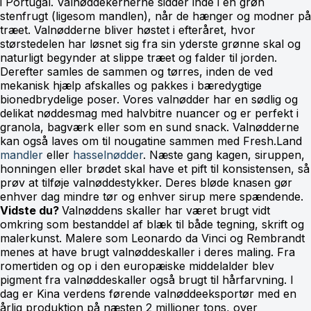
i Portugal. Valnøddekernerne sidder inde i en grøn
stenfrugt (ligesom mandlen), når de hænger og modner på
træet. Valnødderne bliver høstet i efteråret, hvor
størstedelen har løsnet sig fra sin yderste grønne skal og
naturligt begynder at slippe træet og falder til jorden.
Derefter samles de sammen og tørres, inden de ved
mekanisk hjælp afskalles og pakkes i bæredygtige
bionedbrydelige poser. Vores valnødder har en sødlig og
delikat nøddesmag med halvbitre nuancer og er perfekt i
granola, bagværk eller som en sund snack. Valnødderne
kan også laves om til nougatine sammen med Fresh.Land
mandler
eller
hasselnødder
. Næste gang kagen, siruppen,
honningen eller brødet skal have et pift til konsistensen, så
prøv at tilføje valnøddestykker. Deres bløde knasen gør
enhver dag mindre tør og enhver sirup mere spændende.
Vidste du?
Valnøddens skaller har været brugt vidt
omkring som bestanddel af blæk til både tegning, skrift og
malerkunst. Malere som Leonardo da Vinci og Rembrandt
menes at have brugt valnøddeskaller i deres maling. Fra
romertiden og op i den europæiske middelalder blev
pigment fra valnøddeskaller også brugt til hårfarvning. I
dag er Kina verdens førende valnøddeeksportør med en
årlig produktion på næsten 2 millioner tons, over