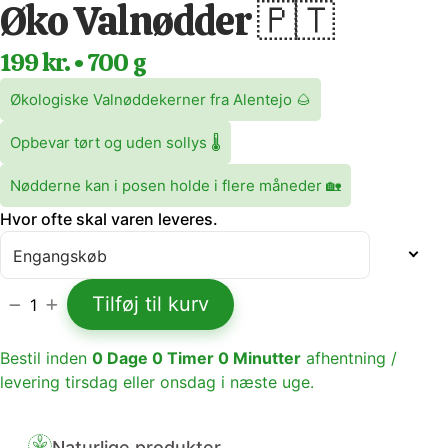
Øko Valnødder 🇵🇹
199 kr. • 700 g
Økologiske Valnøddekerner fra Alentejo 🌰
Opbevar tørt og uden sollys 🌡️
Nødderne kan i posen holde i flere måneder
🏡
Hvor ofte skal varen leveres.
Tilføj til kurv
1
Bestil inden
0
Dage
0
Timer
0
Minutter
afhentning /
levering tirsdag eller onsdag i næste uge.
Naturlige produkter