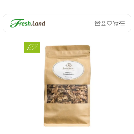
0
Tilbage