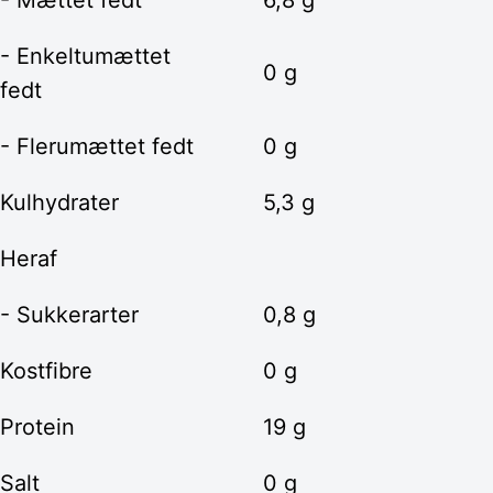
- Mættet fedt
6,8 g
- Enkeltumættet
0 g
fedt
- Flerumættet fedt
0 g
Kulhydrater
5,3 g
Heraf
- Sukkerarter
0,8 g
Kostfibre
0 g
Protein
19 g
Salt
0 g