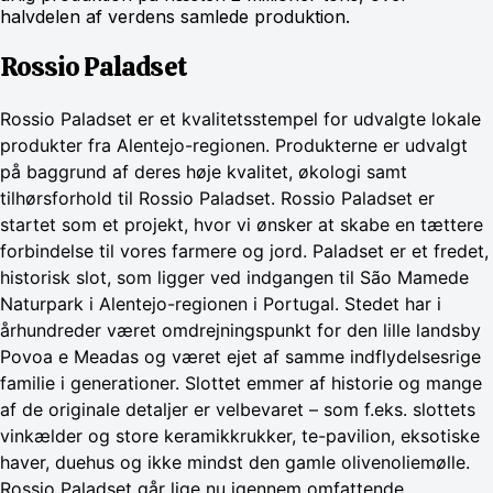
halvdelen af verdens samlede produktion.
Rossio Paladset
Rossio Paladset er et kvalitetsstempel for udvalgte lokale
produkter fra Alentejo-regionen. Produkterne er udvalgt
på baggrund af deres høje kvalitet, økologi samt
tilhørsforhold til Rossio Paladset. Rossio Paladset er
startet som et projekt, hvor vi ønsker at skabe en tættere
forbindelse til vores farmere og jord. Paladset er et fredet,
historisk slot, som ligger ved indgangen til São Mamede
Naturpark i Alentejo-regionen i Portugal. Stedet har i
århundreder været omdrejningspunkt for den lille landsby
Povoa e Meadas og været ejet af samme indflydelsesrige
familie i generationer. Slottet emmer af historie og mange
af de originale detaljer er velbevaret – som f.eks. slottets
vinkælder og store keramikkrukker, te-pavilion, eksotiske
haver, duehus og ikke mindst den gamle olivenoliemølle.
Rossio Paladset går lige nu igennem omfattende