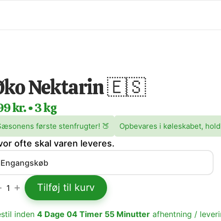
Øko Nektarin 🇪🇸
99 kr. • 3 kg
Sæsonens første stenfrugter! 🍑
Opbevares i køleskabet, hold
vor ofte skal varen leveres.
Tilføj til kurv
1
stil inden
4
Dage
04
Timer
55
Minutter
afhentning / lever