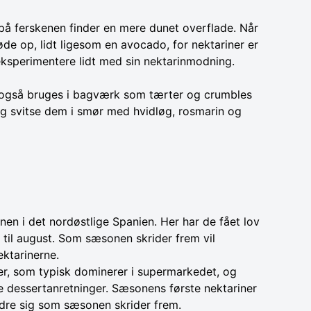
 på ferskenen finder en mere dunet overflade. Når
e op, lidt ligesom en avocado, for nektariner er
 eksperimentere lidt med sin nektarinmodning.
kan også bruges i bagværk som tærter og crumbles
n og svitse dem i smør med hvidløg, rosmarin og
en i det nordøstlige Spanien. Her har de fået lov
 til august. Som sæsonen skrider frem vil
ktarinerne.
er, som typisk dominerer i supermarkedet, og
de dessertanretninger. Sæsonens første nektariner
ændre sig som sæsonen skrider frem.