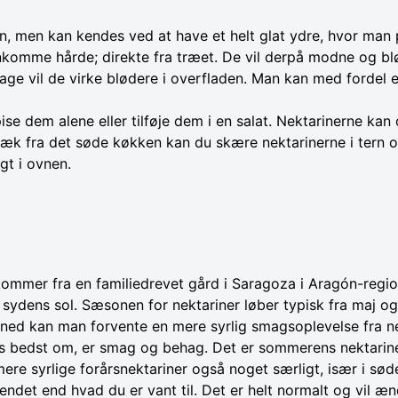
nen, men kan kendes ved at have et helt glat ydre, hvor man
komme hårde; direkte fra træet. De vil derpå modne og blød
 dage vil de virke blødere i overfladen. Man kan med fordel
pise dem alene eller tilføje dem i en salat. Nektarinerne 
lidt væk fra det søde køkken kan du skære nektarinerne i ter
t i ovnen.
ommer fra en familiedrevet gård i Saragoza i Aragón-region
 sydens sol. Sæsonen for nektariner løber typisk fra maj og
åned kan man forvente en mere syrlig smagsoplevelse fra ne
nes bedst om, er smag og behag. Det er sommerens nektarin
ere syrlige forårsnektariner også noget særligt, især i sø
endet end hvad du er vant til. Det er helt normalt og vil 