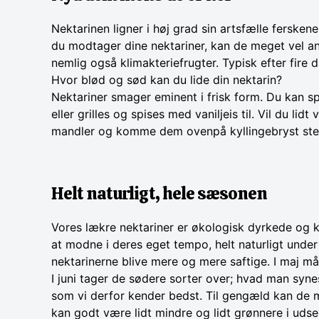
Nektarinen ligner i høj grad sin artsfælle ferske
du modtager dine nektariner, kan de meget vel an
nemlig også klimakteriefrugter. Typisk efter fire
Hvor blød og sød kan du lide din nektarin?
Nektariner smager eminent i frisk form. Du kan s
eller grilles og spises med vaniljeis til. Vil du 
mandler og komme dem ovenpå kyllingebryst steg
Helt naturligt, hele sæsonen
Vores lækre nektariner er økologisk dyrkede og k
at modne i deres eget tempo, helt naturligt under
nektarinerne blive mere og mere saftige. I maj m
I juni tager de sødere sorter over; hvad man sy
som vi derfor kender bedst. Til gengæld kan de m
kan godt være lidt mindre og lidt grønnere i udse