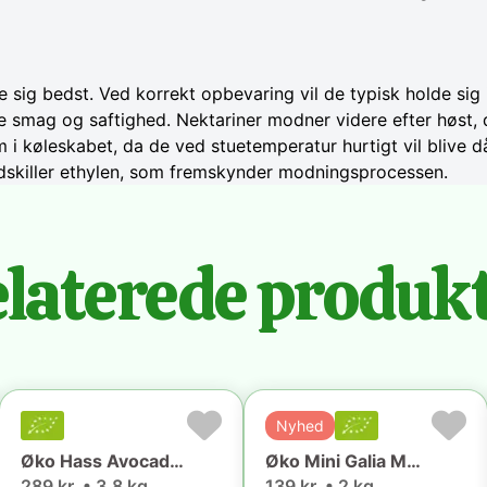
 sig bedst. Ved korrekt opbevaring vil de typisk holde sig 
 smag og saftighed. Nektariner modner videre efter høst, 
em i køleskabet, da de ved stuetemperatur hurtigt vil blive 
dskiller ethylen, som fremskynder modningsprocessen.
laterede produk
Nyhed
Øko Hass Avocado (3.8 kg) 🇵🇪
Øko Mini Galia Melon (2kg) 🇪🇸
289 kr. • 3.8 kg
139 kr. • 2 kg