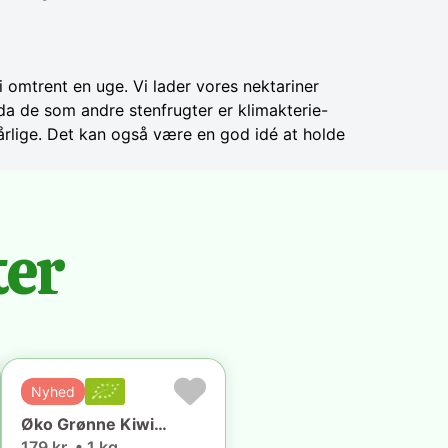
i omtrent en uge. Vi lader vores nektariner
da de som andre stenfrugter er klimakterie-
dårlige. Det kan også være en god idé at holde
ter
Nyhed
Øko Grønne Kiwibær (1 kg) 🇵🇹
179 kr. • 1 kg