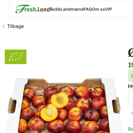
Butik
Landmænd
FAQ
Om os
VIP
Tilbage
1
H
Be