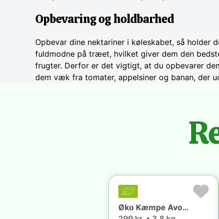
Opbevaring og holdbarhed
Opbevar dine nektariner i køleskabet, så holder de
fuldmodne på træet, hvilket giver dem den bedste
frugter. Derfor er det vigtigt, at du opbevarer d
dem væk fra tomater, appelsiner og banan, der u
Re
Øko Kæmpe Avocado (3.8 kg) 🇵🇪
299 kr. • 3.8 kg