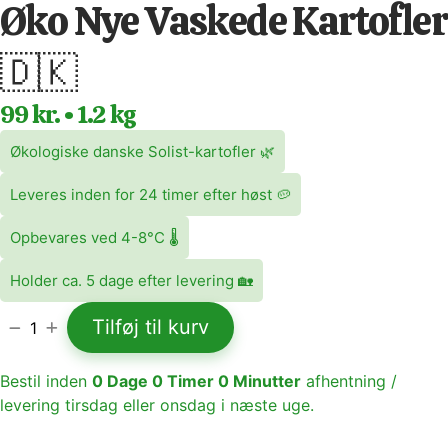
Øko Nye Vaskede Kartofler
🇩🇰
99 kr. • 1.2 kg
Økologiske danske Solist-kartofler 🌿
Leveres inden for 24 timer efter høst 🥔
Opbevares ved 4-8°C 🌡️
Holder ca. 5 dage efter levering 🏡
Tilføj til kurv
1
Bestil inden
0
Dage
0
Timer
0
Minutter
afhentning /
levering tirsdag eller onsdag i næste uge.