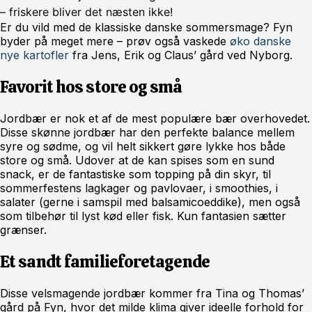
– friskere bliver det næsten ikke!
Er du vild med de klassiske danske sommersmage? Fyn
byder på meget mere – prøv også vaskede
øko danske
nye kartofler
fra Jens, Erik og Claus’ gård ved Nyborg.
Favorit hos store og små
Jordbær er nok et af de mest populære bær overhovedet.
Disse skønne jordbær har den perfekte balance mellem
syre og sødme, og vil helt sikkert gøre lykke hos både
store og små. Udover at de kan spises som en sund
snack, er de fantastiske som topping på din skyr, til
sommerfestens lagkager og pavlovaer, i smoothies, i
salater (gerne i samspil med balsamicoeddike), men også
som tilbehør til lyst kød eller fisk. Kun fantasien sætter
grænser.
Et sandt familieforetagende
Disse velsmagende jordbær kommer fra Tina og Thomas’
gård på Fyn, hvor det milde klima giver ideelle forhold for