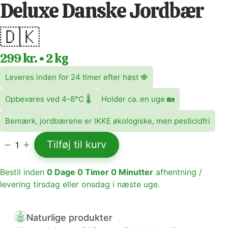
Deluxe Danske Jordbær
🇩🇰
299 kr. • 2 kg
Leveres inden for 24 timer efter høst 🍓
Opbevares ved 4-8°C 🌡️
Holder ca. en uge 🏡
Bemærk, jordbærene er IKKE økologiske, men pesticidfri
Tilføj til kurv
1
Bestil inden
0
Dage
0
Timer
0
Minutter
afhentning /
levering tirsdag eller onsdag i næste uge.
Naturlige produkter